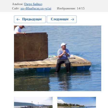
Альбом:
Озеро Байкал
Сайт:
xn--80aa0acsq.xn--p1ai
Изображение: 14/15
Предыдущее
Следующее